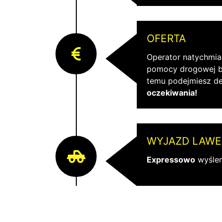
OFERTA
Operator natychmia
pomocy drogowej be
temu podejmiesz d
oczekiwania!
WYJAZD LAWE
Expressowo
wyślem