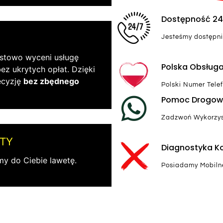
Dostępność 2
Jesteśmy dostępni
stowo wyceni usługę
Polska Obsług
z ukrytych opłat. Dzięki
ecyzję
bez zbędnego
Polski Numer Tele
Pomoc Drogow
Zadzwoń Wykorzys
TY
Diagnostyka 
y do Ciebie lawetę.
Posiadamy Mobiln