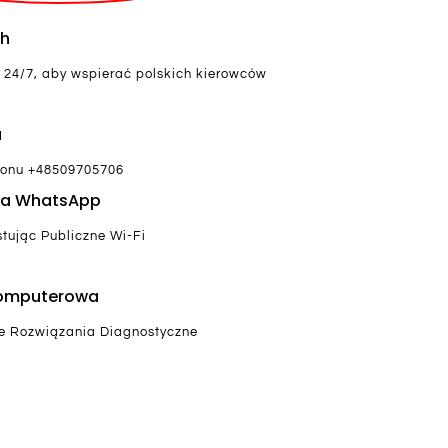
4h
 24/7, aby wspierać polskich kierowców
a
fonu +48509705706
a WhatsApp
tując Publiczne Wi-Fi
Komputerowa
e Rozwiązania Diagnostyczne