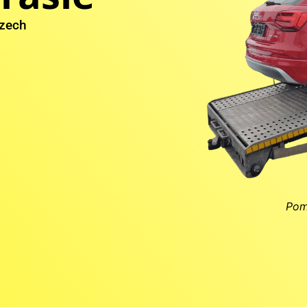
zech
Pom