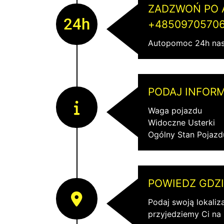
ZADZWOŃ PO
24h
+4850970570
Autopomoc 24h nas
PODAJ INFORM
Waga pojazdu
Widoczne Usterki
Ogólny Stan Pojazd
POWIEDZ GDZI
Podaj swoją lokaliz
przyjedziemy Ci na