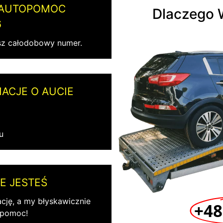
 AUTOPOMOC
Dlaczego 
6
z całodobowy numer.
ACJE O AUCIE
u
E JESTEŚ
ację, a my błyskawicznie
+48
 pomoc!