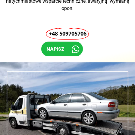
natychmiastowe wsparcie techniczne, awaryjną wymianę
opon.
+48 509705706
NAPISZ