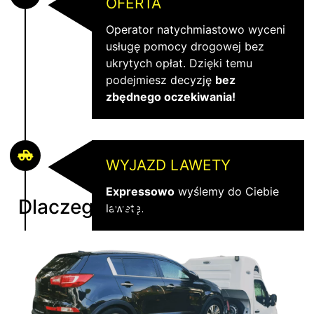
OFERTA
Operator natychmiastowo wyceni
usługę pomocy drogowej bez
ukrytych opłat. Dzięki temu
podejmiesz decyzję
bez
zbędnego oczekiwania!
WYJAZD LAWETY
Expressowo
wyślemy do Ciebie
Dlaczego Warto Wybrać Nas?
lawetę.