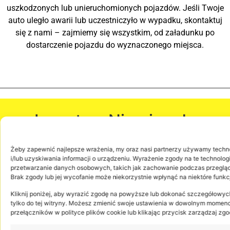
uszkodzonych lub unieruchomionych pojazdów. Jeśli Twoje
auto uległo awarii lub uczestniczyło w wypadku, skontaktuj
się z nami – zajmiemy się wszystkim, od załadunku po
dostarczenie pojazdu do wyznaczonego miejsca.
© ETURBO.APP RIGHTS RESERVED
Polityka prywatności
Laweta z Niemiec do
Polski
Żeby zapewnić najlepsze wrażenia, my oraz nasi partnerzy używamy technol
i/lub uzyskiwania informacji o urządzeniu. Wyrażenie zgody na te technolo
przetwarzanie danych osobowych, takich jak zachowanie podczas przeglądani
Oferujemy również usługę
Lawety z
Hamburg
do Polski
.
Brak zgody lub jej wycofanie może niekorzystnie wpłynąć na niektóre funkc
Jeśli Twój samochód nie nadaje się do naprawy na miejscu,
Kliknij poniżej, aby wyrazić zgodę na powyższe lub dokonać szczegółow
zabierzemy go bezpiecznie do Polski. Współpracujemy z
tylko do tej witryny. Możesz zmienić swoje ustawienia w dowolnym momenc
klientami indywidualnymi oraz firmami, zapewniając
przełączników w polityce plików cookie lub klikając przycisk zarządzaj zgo
konkurencyjne ceny oraz szybki czas realizacji. Dbamy o to,