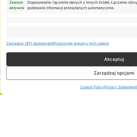
aby proces przebiegał sprawnie i bez zbędnych komplikacji.
Zawsze
Dopasowanie i łączenie danych z innych źródeł, Łączenie różn
aktywne
podstawie informacji przesyłanych automatycznie.
Zarządzaj 1811 dostawcami
Przeczytaj więcej o tych celach
Akceptuj
Zarządzaj opcjami
24h
Cookie Policy
Privacy Statement