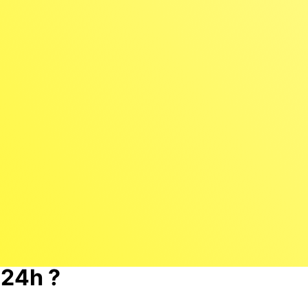
24h ?