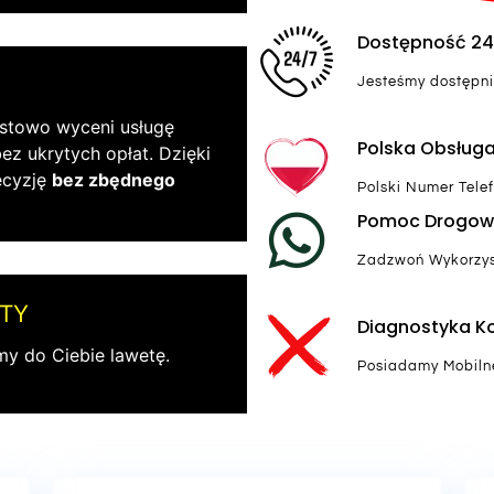
Dostępność 2
Jesteśmy dostępni
stowo wyceni usługę
Polska Obsług
z ukrytych opłat. Dzięki
ecyzję
bez zbędnego
Polski Numer Tele
Pomoc Drogow
Zadzwoń Wykorzys
TY
Diagnostyka 
y do Ciebie lawetę.
Posiadamy Mobiln