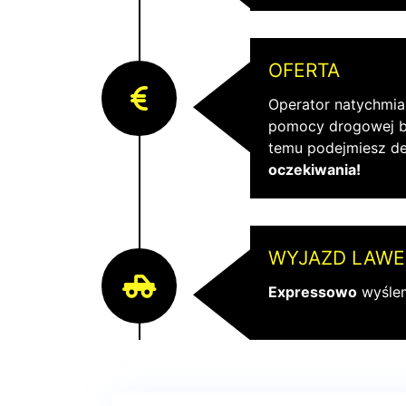
OFERTA
Operator natychmia
pomocy drogowej be
temu podejmiesz d
oczekiwania!
WYJAZD LAWE
Expressowo
wyślem