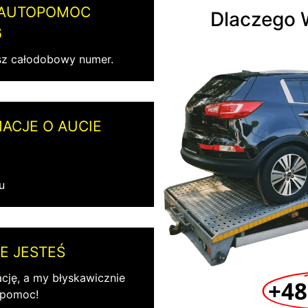
 AUTOPOMOC
Dlaczego 
6
z całodobowy numer.
ACJE O AUCIE
u
E JESTEŚ
ację, a my błyskawicznie
+48
 pomoc!