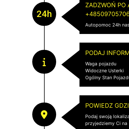
ZADZWOŃ PO
24h
+4850970570
Autopomoc 24h nas
PODAJ INFORM
Waga pojazdu
Widoczne Usterki
Ogólny Stan Pojazd
POWIEDZ GDZI
Podaj swoją lokaliz
przyjedziemy Ci na